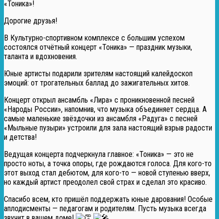
«Тоника»!
Дорогие друзья!
В Культурно-спортивном комплексе с большим успехом
состоялся отчётный концерт «Тоника» — праздник музыки,
таланта и вдохновения.
Юные артисты подарили зрителям настоящий калейдоскоп
эмоций: от трогательных баллад до зажигательных хитов.
Концерт открыл ансамбль «Лира» с проникновенной песней
«Народы России», напомнив, что музыка объединяет сердца. А
самые маленькие звёздочки из ансамбля «Радуга» с песней
«Мыльные пузыри» устроили для зала настоящий взрыв радости
и детства!
Ведущая концерта подчеркнула главное: «Тоника» — это не
просто ноты, а точка опоры, где рождаются голоса. Для кого-то
этот выход стал дебютом, для кого-то — новой ступенью вверх,
но каждый артист преодолел свой страх и сделал это красиво.
Спасибо всем, кто пришёл поддержать юные дарования! Особые
аплодисменты — педагогам и родителям. Пусть музыка всегда
звучит в вашем доме!