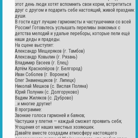
этот день люди хотят вспомнить свои корни, встретиться
друг с другом и подарить себе настоящий, живой праздник
души.
В гости едут лучшие гармонисты и частушечники со всей
России! Готовьтесь услышать переливы знакомых с
детства мелодий и удалые переборы, которые пели ещё
наши деды и прадеды.
На сцене выступят:
Александр Мещеряков (г. Тамбов)
Александр Ковылин (г. Рязань)
Владимир Евсеев (г. Елец)
Артём Краснопёров (г. Белгород)
Иван Соболев (г. Воронеж)
Олег Знаменщиков (г. Липецк)
Николай Мешков (с. Вислая Поляна)
Юрий Полунин (с. Долгоруково)
Вадим Жиляков (с. Дуброво)
...и многие другие!
В программе:
Звонкие голоса гармоней и баянов;
Частушки у плетня — каждый сможет проявить себя;
Угощения от наших местных хозяюшек.
Давайте вместе создадим атмосферу настоящего