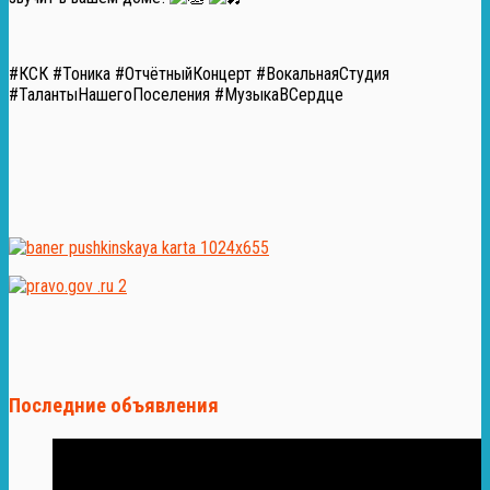
#КСК #Тоника #ОтчётныйКонцерт #ВокальнаяСтудия
#ТалантыНашегоПоселения #МузыкаВСердце
Последние объявления