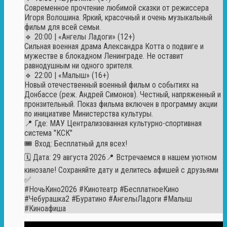
Современное прочтение любимой сказки от режиссера
Игоря Волошина. Яркий, красочный и очень музыкальный
фильм для всей семьи.
🔹 20:00 | «Ангелы Ладоги» (12+)
Сильная военная драма Александра Котта о подвиге и
мужестве в блокадном Ленинграде. Не оставит
равнодушным ни одного зрителя.
🔹 22:00 | «Малыш» (16+)
Новый отечественный военный фильм о событиях на
Донбассе (реж. Андрей Симонов). Честный, напряженный и
пронзительный. Показ фильма включен в программу акции
по инициативе Министерства культуры.
📍 Где: МАУ Централизованная культурно-спортивная
система "КСК"
🎟️ Вход: Бесплатный для всех!
🗓 Дата: 29 августа 2026📍 Встречаемся в нашем уютном
кинозале! Сохраняйте дату и делитесь афишей с друзьями
✅
#НочьКино2026 #Кинотеатр #БесплатноеКино
#Чебурашка2 #Буратино #АнгелыЛадоги #Малыш
#Киноафиша