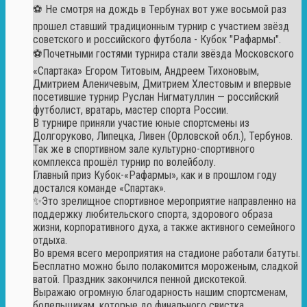
⚽ Не смотря на дождь в Тербунах вот уже восьмой раз
прошел ставший традиционным турнир с участием звёзд
советского и российского футбола - Кубок "Рафармы".
⚽Почетными гостями турнира стали звёзда Московского
«Спартака» Егором Титовым, Андреем Тихоновым,
Дмитрием Аленичевым, Дмитрием Хлестовым и впервые
посетившие турнир Руслан Нигматуллин — российский
футболист, вратарь, мастер спорта России.
В турнире приняли участие юные спортсмены из
Долгоруково, Липецка, Ливен (Орловской обл.), Тербунов.
Так же в спортивном зале культурно-спортивного
комплекса прошёл турнир по волейболу.
Главный приз Кубок-«Рафармы», как и в прошлом году
достался команде «Спартак».
✨Это зрелищное спортивное мероприятие направленно на
поддержку любительского спорта, здорового образа
жизни, корпоративного духа, а также активного семейного
отдыха.
Во время всего мероприятия на стадионе работали батуты.
Бесплатно можно было полакомится мороженым, сладкой
ватой. Праздник закончился пенной дискотекой.
Выражаю огромную благодарность нашим спортсменам,
болельщикам, которые до финального свистка